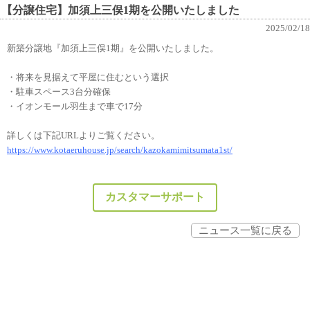
【分譲住宅】加須上三俣1期を公開いたしました
2025/02/18
新築分譲地『加須上三俣1期』を公開いたしました。
・将来を見据えて平屋に住むという選択
・駐車スペース3台分確保
・イオンモール羽生まで車で17分
詳しくは下記URLよりご覧ください。
https://www.kotaeruhouse.jp/search/kazokamimitsumata1st/
カスタマーサポート
ニュース一覧に戻る
Powerd by -
PHP工房