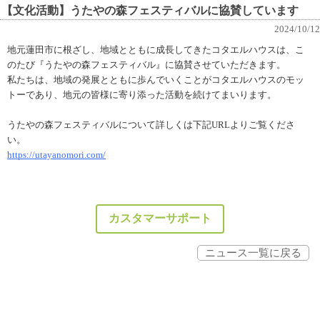
【文化活動】うたやの森フェスティバルに協賛しています
2024/10/12
地元蓮田市に根ざし、地域とともに成長してきたコタエルハウスは、こ
のたび『
うたやの森フェスティバル
』に協賛させていただきます。
私たちは、地域の発展とともに歩んでいくことがコタエルハウスのモッ
トーであり、地元の皆様に寄り添った活動を続けてまいります。
うたやの森フェスティバルについて詳しくは下記URLよりご覧くださ
い。
https://utayanomori.com/
カスタマーサポート
ニュース一覧に戻る
Powerd by -
PHP工房