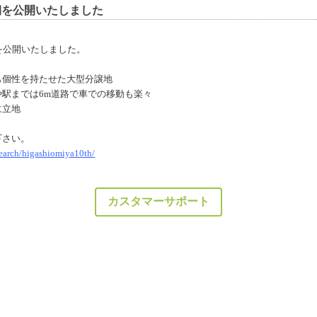
期を公開いたしました
を公開いたしました。
も個性を持たせた大型分譲地
駅までは6m道路で車での移動も楽々
に立地
下さい。
search/higashiomiya10th/
カスタマーサポート
Powerd by -
PHP工房