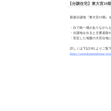
【分譲住宅】東大宮10
新築分譲地『東大宮10期』
・白で統一感がありながら
・分譲地を出ると主要道路や
・安定した地盤の大宮台地
詳しくは下記URLよりご覧
https://www.kotaeruhouse.jp/