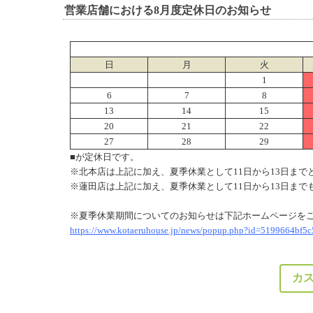
営業店舗における8月度定休日のお知らせ
日
月
火
1
6
7
8
13
14
15
20
21
22
27
28
29
■
が定休日です。
※北本店は上記に加え、夏季休業として11日から13日まで
※蓮田店は上記に加え、夏季休業として11日から13日まで
※夏季休業期間についてのお知らせは下記ホームページを
https://www.kotaeruhouse.jp/news/popup.php?id=5199664bf5
カ