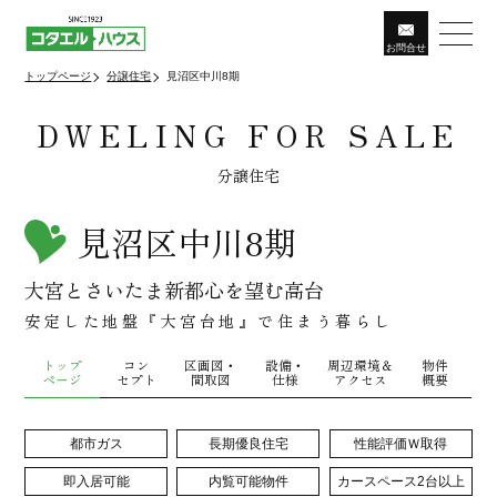
お問
合
せ
トップページ
分譲住宅
見沼区中川8期
DWELING FOR SALE
分譲住宅
見沼区中川8期
大宮とさいたま新都心を望む高台
安定した地盤『大宮台地』で住まう暮らし
トップ
コン
区画図・
設備・
周辺環境＆
物件
ページ
セプト
間取図
仕様
アクセス
概要
都市ガス
長期優良住宅
性能評価Ｗ取得
即入居可能
内覧可能物件
カースペース2台以上