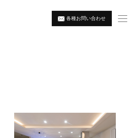
各種
お問
い
合
わ
せ