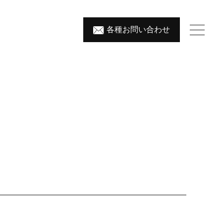
各種
お問
い
合
わ
せ