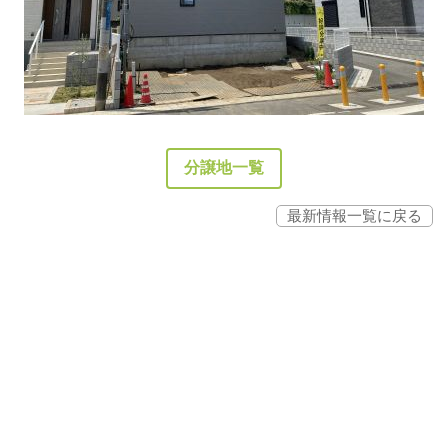
分譲地一覧
最新情報一覧に戻る
Powerd by -
PHP工房